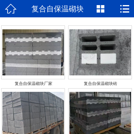



复合自保温砌块
网站首页

公司简介
产品中心
新闻资讯
厂容厂景
工程案例
复合自保温砌块厂家
复合自保温砌块砖
联系我们