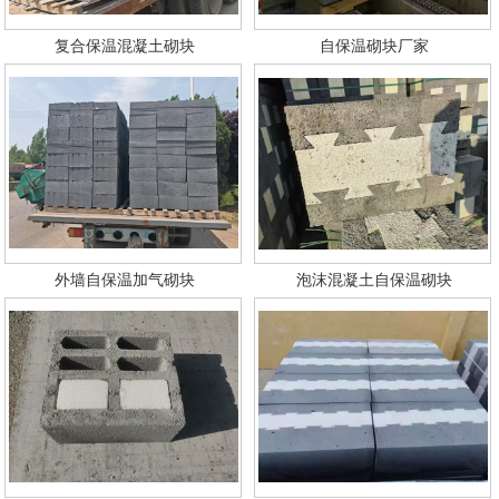
复合保温混凝土砌块
自保温砌块厂家
外墙自保温加气砌块
泡沫混凝土自保温砌块