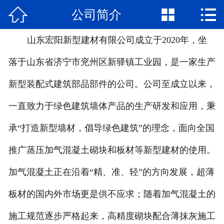



公司简介
网站首页

公司简介
山东宏阳新型建材有限公司成立于2020年，坐
落于山东省济宁市兖州区新驿镇工业园，是一家生产
产品中心
新型装配式建筑部品部件的公司。公司至成立以来，
新闻资讯
一直致力于绿色建筑墙体产品的生产研发和应用，秉
厂容厂景
承“打造新型墙材，倡导绿色建筑”的理念，面向全国
工程案例
推广蒸压加气混凝土砌块和板材等新型建材的使用。
联系我们
加气混凝土正在沿着“精、准、轻”的方向发展，超薄
板材的国内外市场更是供不应求；随着加气混凝土的
施工规范逐步严格起来，高精度砌块配合薄抹灰施工