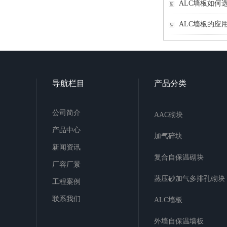
ALC墙板如何
ALC墙板的应
导航栏目
产品分类
公司简介
AAC砌块
产品中心
加气碎块
新闻资讯
复合自保温砌块
厂容厂景
蒸压砂加气多排孔砌块
工程案例
联系我们
ALC墙板
外墙自保温墙板