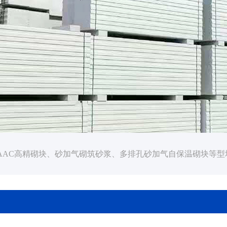
AAC高精砌块、砂加气砌筑砂浆、多排孔砂加气自保温砌块等型